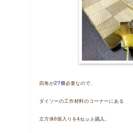
四角が
27個
必要なので、
ダイソーの工作材料のコーナーにある
立方体8個入りを
4セット購入
。