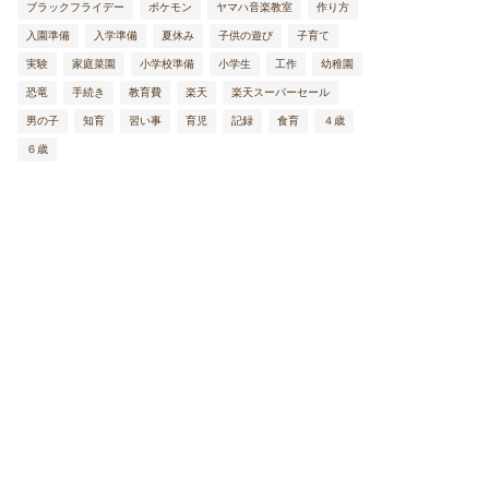
ブラックフライデー
ポケモン
ヤマハ音楽教室
作り方
入園準備
入学準備
夏休み
子供の遊び
子育て
実験
家庭菜園
小学校準備
小学生
工作
幼稚園
恐竜
手続き
教育費
楽天
楽天スーパーセール
男の子
知育
習い事
育児
記録
食育
４歳
６歳