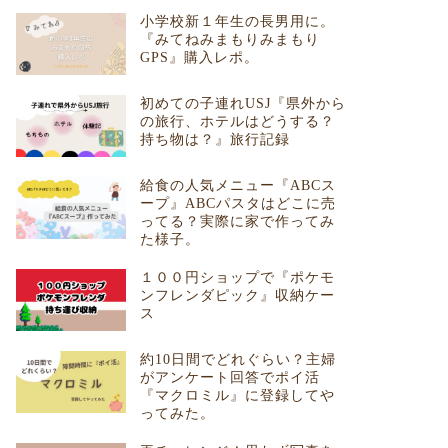
小学校新１年生の長男用に。
『みてねみまもりみまもり
GPS』購入レポ。
初めての子連れUSJ『県外から
の旅行、ホテルはどうする？
持ち物は？』旅行記録
給食の人気メニュー『ABCス
ープ』ABCパスタはどこに売
ってる？実際に家で作ってみ
た様子。
１００円ショップで『ポケモ
ンフレンダピック』収納ケー
ス
約10日間でどれぐらい？主婦
がアンケート回答でポイ活
『マクロミル』に登録してや
ってみた。