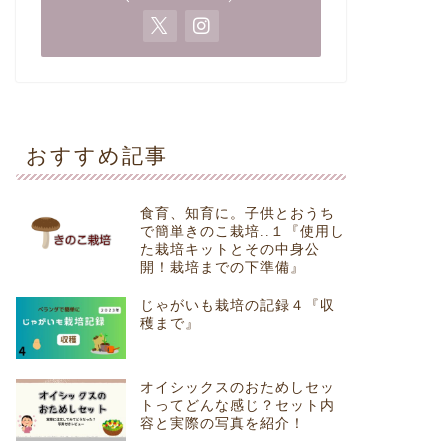
おすすめ記事
食育、知育に。子供とおうち
で簡単きのこ栽培..１『使用し
た栽培キットとその中身公
開！栽培までの下準備』
じゃがいも栽培の記録４『収
穫まで』
オイシックスのおためしセッ
トってどんな感じ？セット内
容と実際の写真を紹介！