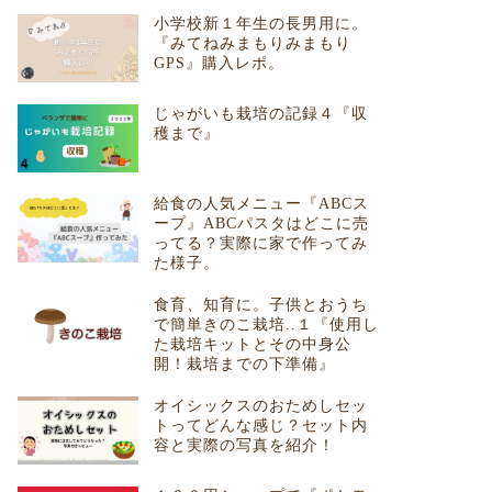
小学校新１年生の長男用に。
『みてねみまもりみまもり
GPS』購入レポ。
じゃがいも栽培の記録４『収
穫まで』
給食の人気メニュー『ABCス
ープ』ABCパスタはどこに売
ってる？実際に家で作ってみ
た様子。
食育、知育に。子供とおうち
で簡単きのこ栽培..１『使用し
た栽培キットとその中身公
開！栽培までの下準備』
オイシックスのおためしセッ
トってどんな感じ？セット内
容と実際の写真を紹介！