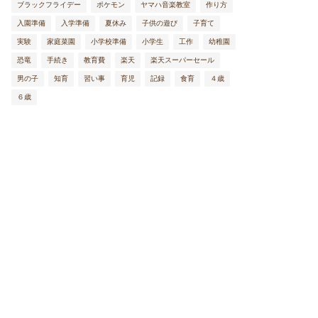
ブラックフライデー
ポケモン
ヤマハ音楽教室
作り方
入園準備
入学準備
夏休み
子供の遊び
子育て
実験
家庭菜園
小学校準備
小学生
工作
幼稚園
恐竜
手続き
教育費
楽天
楽天スーパーセール
男の子
知育
習い事
育児
記録
食育
４歳
６歳