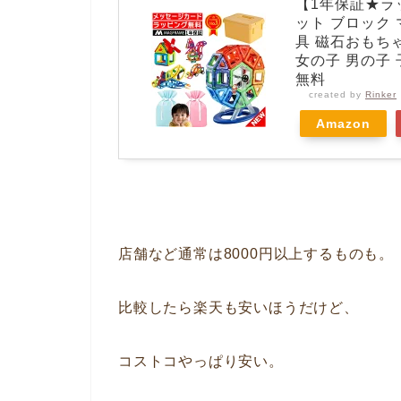
【1年保証★ラ
ット ブロック 
具 磁石おもちゃ
女の子 男の子 
無料
created by
Rinker
Amazon
店舗など通常は8000円以上するものも。
比較したら楽天も安いほうだけど、
コストコやっぱり安い。