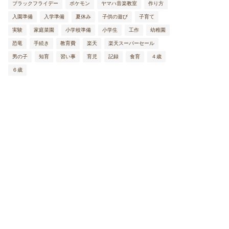
ブラックフライデー
ポケモン
ヤマハ音楽教室
作り方
入園準備
入学準備
夏休み
子供の遊び
子育て
実験
家庭菜園
小学校準備
小学生
工作
幼稚園
恐竜
手続き
教育費
楽天
楽天スーパーセール
男の子
知育
習い事
育児
記録
食育
４歳
６歳