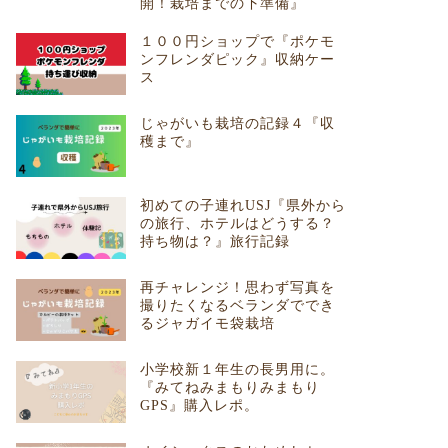
開！栽培までの下準備』
１００円ショップで『ポケモ
ンフレンダピック』収納ケー
ス
じゃがいも栽培の記録４『収
穫まで』
初めての子連れUSJ『県外から
の旅行、ホテルはどうする？
持ち物は？』旅行記録
再チャレンジ！思わず写真を
撮りたくなるベランダででき
るジャガイモ袋栽培
小学校新１年生の長男用に。
『みてねみまもりみまもり
GPS』購入レポ。