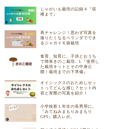
じゃがいも栽培の記録４『収
穫まで』
再チャレンジ！思わず写真を
撮りたくなるベランダででき
るジャガイモ袋栽培
食育、知育に。子供とおうち
で簡単きのこ栽培..１『使用し
た栽培キットとその中身公
開！栽培までの下準備』
オイシックスのおためしセッ
トってどんな感じ？セット内
容と実際の写真を紹介！
小学校新１年生の長男用に。
『みてねみまもりみまもり
GPS』購入レポ。