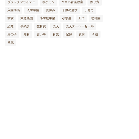
ブラックフライデー
ポケモン
ヤマハ音楽教室
作り方
入園準備
入学準備
夏休み
子供の遊び
子育て
実験
家庭菜園
小学校準備
小学生
工作
幼稚園
恐竜
手続き
教育費
楽天
楽天スーパーセール
男の子
知育
習い事
育児
記録
食育
４歳
６歳