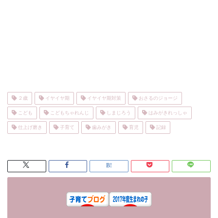
２歳
イヤイヤ期
イヤイヤ期対策
おさるのジョージ
こども
こどもちゃれんじ
しまじろう
はみがきれっしゃ
仕上げ磨き
子育て
歯みがき
育児
記録