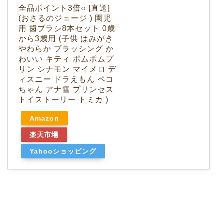
全品ポイント3倍○ [直送]
(おさるのジョージ ) 園児
用 歯ブラシ8本セット 0歳
から3歳用 (子供 はみがき
やわらか ブラッシング か
わいい キティ ポムポムプ
リン シナモン マイメロ デ
ィスニー ドラえもん ペコ
ちゃん アナ雪 プリンセス
トイストーリー トミカ )
Amazon
楽天市場
Yahooショッピング