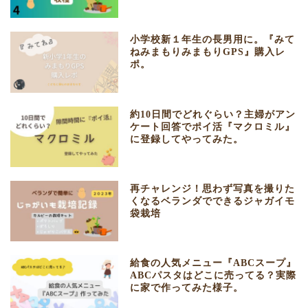
小学校新１年生の長男用に。『みて
ねみまもりみまもりGPS』購入レ
ポ。
約10日間でどれぐらい？主婦がアン
ケート回答でポイ活『マクロミル』
に登録してやってみた。
再チャレンジ！思わず写真を撮りた
くなるベランダでできるジャガイモ
袋栽培
給食の人気メニュー『ABCスープ』
ABCパスタはどこに売ってる？実際
に家で作ってみた様子。