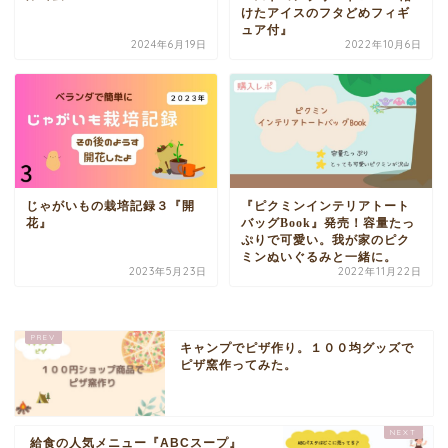
けたアイスのフタどめフィギ
ュア付』
2024年6月19日
2022年10月6日
じゃがいもの栽培記録３『開
『ピクミンインテリアトート
花』
バッグBook』発売！容量たっ
ぷりで可愛い。我が家のピク
ミンぬいぐるみと一緒に。
2023年5月23日
2022年11月22日
キャンプでピザ作り。１００均グッズで
ピザ窯作ってみた。
給食の人気メニュー『ABCスープ』