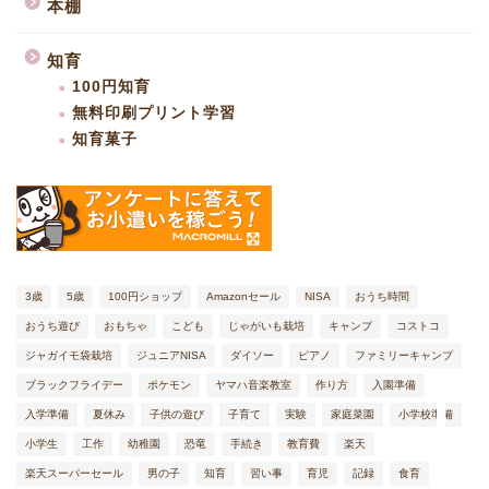
本棚
知育
100円知育
無料印刷プリント学習
知育菓子
ファミリーキャンプ
子育て体験記
3歳
5歳
100円ショップ
Amazonセール
NISA
おうち時間
おうち遊び
おもちゃ
こども
じゃがいも栽培
キャンプ
コストコ
本棚
ジャガイモ袋栽培
ジュニアNISA
ダイソー
ピアノ
ファミリーキャンプ
ブラックフライデー
ポケモン
ヤマハ音楽教室
作り方
入園準備
知育
入学準備
夏休み
子供の遊び
子育て
実験
家庭菜園
小学校準備
小学生
工作
幼稚園
恐竜
手続き
教育費
楽天
楽天スーパーセール
男の子
知育
習い事
育児
記録
食育