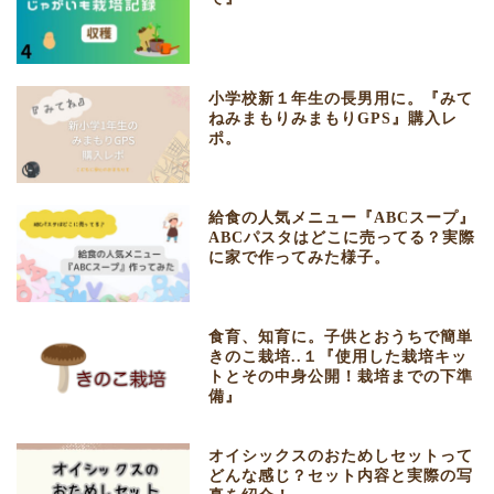
小学校新１年生の長男用に。『みて
ねみまもりみまもりGPS』購入レ
ポ。
給食の人気メニュー『ABCスープ』
ABCパスタはどこに売ってる？実際
に家で作ってみた様子。
食育、知育に。子供とおうちで簡単
きのこ栽培..１『使用した栽培キッ
トとその中身公開！栽培までの下準
備』
オイシックスのおためしセットって
どんな感じ？セット内容と実際の写