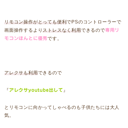
リモコン操作がとっても便利
でPSのコントローラーで
画面操作するより
ストレスなく利用
できるので
専用リ
モコンほんとに優秀
です。
アレクサも利用
できるので
『
アレクサyoutube出して
』
とリモコンに向かってしゃべるのも子供たちには大人
気。