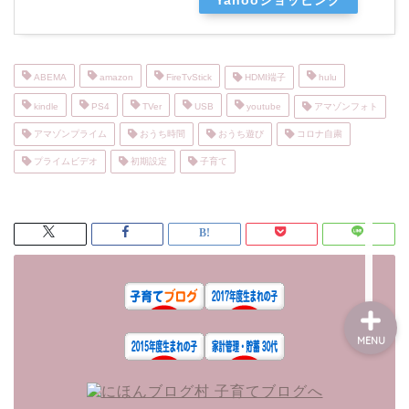
Yahooショッピング
ファミリーキャンプ
ABEMA
amazon
FireTvStick
HDMI端子
hulu
kindle
PS4
TVer
USB
youtube
アマゾンフォト
子育て体験記
アマゾンプライム
おうち時間
おうち遊び
コロナ自粛
プライムビデオ
初期設定
子育て
本棚
知育
MENU