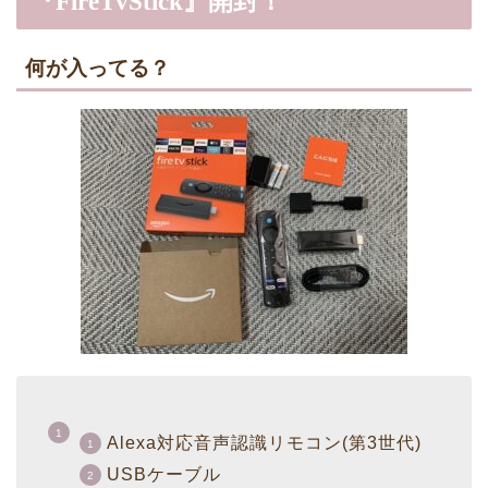
『FireTvStick』開封！
何が入ってる？
Alexa対応音声認識リモコン(第3世代)
USBケーブル