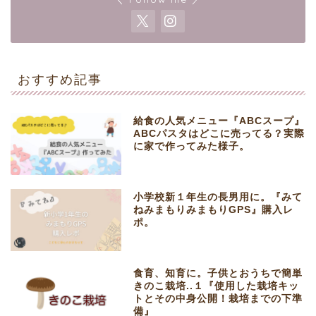
おすすめ記事
給食の人気メニュー『ABCスープ』
ABCパスタはどこに売ってる？実際
に家で作ってみた様子。
小学校新１年生の長男用に。『みて
ねみまもりみまもりGPS』購入レ
ポ。
食育、知育に。子供とおうちで簡単
きのこ栽培..１『使用した栽培キッ
トとその中身公開！栽培までの下準
備』