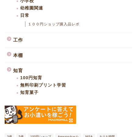
小学校
幼稚園関連
日常
１００円ショップ購入品レポ
工作
本棚
知育
100円知育
無料印刷プリント学習
知育菓子
ファミリーキャンプ
子育て体験記
3歳
5歳
100円ショップ
Amazonセール
NISA
おうち時間