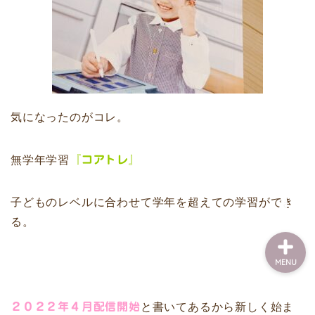
ファミリーキャンプ
子育て体験記
気になったのがコレ。
本棚
無学年学習
『コアトレ』
知育
子どものレベルに合わせて学年を超えての学習ができ
る。
MENU
２０２２年４月配信開始
と書いてあるから新しく始ま