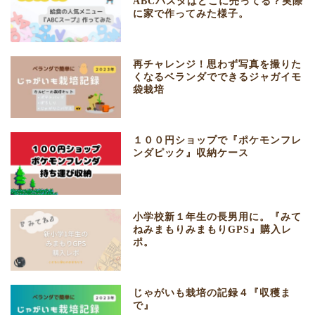
ABCパスタはどこに売ってる？実際
に家で作ってみた様子。
再チャレンジ！思わず写真を撮りた
くなるベランダでできるジャガイモ
袋栽培
１００円ショップで『ポケモンフレ
ンダピック』収納ケース
小学校新１年生の長男用に。『みて
ねみまもりみまもりGPS』購入レ
ポ。
じゃがいも栽培の記録４『収穫ま
で』