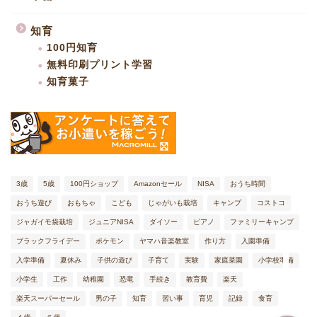
知育
100円知育
無料印刷プリント学習
知育菓子
ファミリーキャンプ
子育て体験記
3歳
5歳
100円ショップ
Amazonセール
NISA
おうち時間
おうち遊び
おもちゃ
こども
じゃがいも栽培
キャンプ
コストコ
本棚
ジャガイモ袋栽培
ジュニアNISA
ダイソー
ピアノ
ファミリーキャンプ
ブラックフライデー
ポケモン
ヤマハ音楽教室
作り方
入園準備
知育
入学準備
夏休み
子供の遊び
子育て
実験
家庭菜園
小学校準備
小学生
工作
幼稚園
恐竜
手続き
教育費
楽天
楽天スーパーセール
男の子
知育
習い事
育児
記録
食育