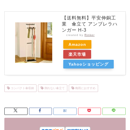
【送料無料】平安伸銅工
業 傘立て アンブレラハ
ンガー H-3
created by
Rinker
Amazon
楽天市場
Yahooショッピング
コンパクト傘収納
倒れない傘立て
梅雨におすすめ