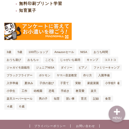
無料印刷プリント学習
知育菓子
ファミリーキャンプ
子育て体験記
3歳
5歳
100円ショップ
Amazonセール
NISA
おうち時間
おうち遊び
おもちゃ
こども
じゃがいも栽培
キャンプ
コストコ
本棚
ジャガイモ袋栽培
ジュニアNISA
ダイソー
ピアノ
ファミリーキャンプ
ブラックフライデー
ポケモン
ヤマハ音楽教室
作り方
入園準備
知育
入学準備
夏休み
子供の遊び
子育て
実験
家庭菜園
小学校準備
小学生
工作
幼稚園
恐竜
手続き
教育費
楽天
楽天スーパーセール
男の子
知育
習い事
育児
記録
食育
４歳
６歳
MENU
プライバシーポリシー
お問い合わせ