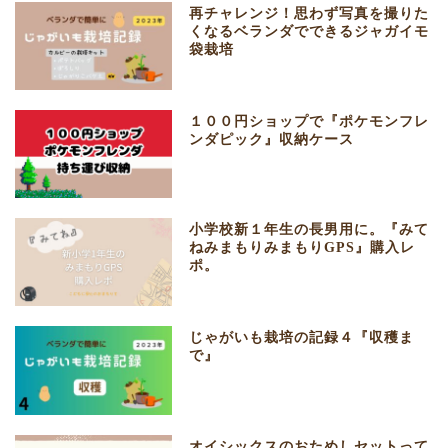
再チャレンジ！思わず写真を撮りた
くなるベランダでできるジャガイモ
袋栽培
１００円ショップで『ポケモンフレ
ンダピック』収納ケース
小学校新１年生の長男用に。『みて
ねみまもりみまもりGPS』購入レ
ポ。
じゃがいも栽培の記録４『収穫ま
で』
オイシックスのおためしセットって