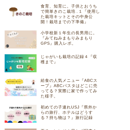
食育、知育に。子供とおうち
で簡単きのこ栽培..１『使用し
た栽培キットとその中身公
開！栽培までの下準備』
小学校新１年生の長男用に。
『みてねみまもりみまもり
GPS』購入レポ。
じゃがいも栽培の記録４『収
穫まで』
給食の人気メニュー『ABCス
ープ』ABCパスタはどこに売
ってる？実際に家で作ってみ
た様子。
初めての子連れUSJ『県外か
らの旅行、ホテルはどうす
る？持ち物は？』旅行記録