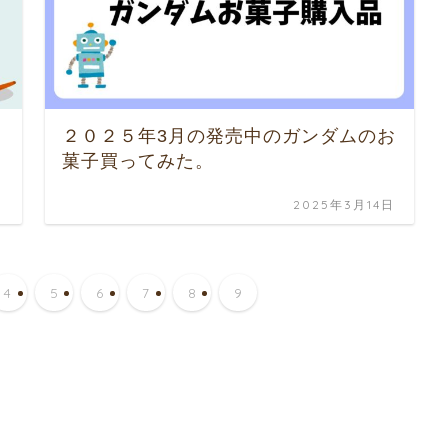
２０２５年3月の発売中のガンダムのお
菓子買ってみた。
日
2025年3月14日
4
5
6
7
8
9