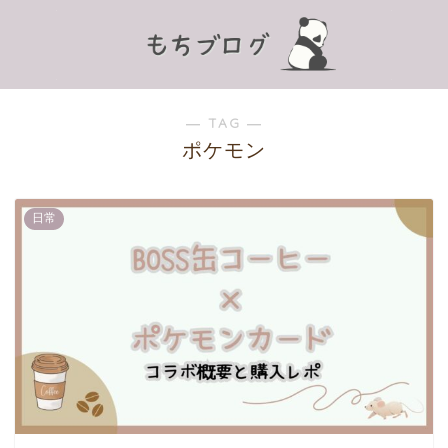
― TAG ―
ポケモン
日常