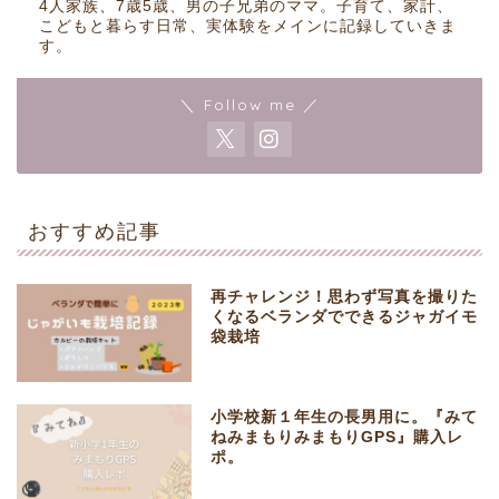
4人家族、7歳5歳、男の子兄弟のママ。子育て、家計、
こどもと暮らす日常、実体験をメインに記録していきま
す。
＼ Follow me ／
おすすめ記事
再チャレンジ！思わず写真を撮りた
くなるベランダでできるジャガイモ
袋栽培
小学校新１年生の長男用に。『みて
ねみまもりみまもりGPS』購入レ
ポ。