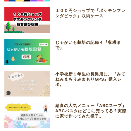
１００円ショップで『ポケモンフレ
ンダピック』収納ケース
じゃがいも栽培の記録４『収穫ま
で』
小学校新１年生の長男用に。『みて
ねみまもりみまもりGPS』購入レ
ポ。
給食の人気メニュー『ABCスープ』
ABCパスタはどこに売ってる？実際
に家で作ってみた様子。